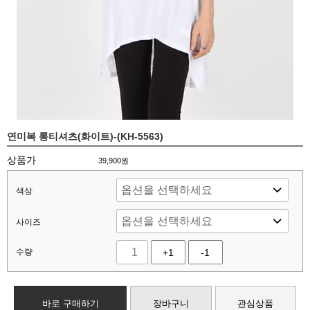
연미복 롱티셔츠(화이트)-(KH-5563)
상품가
39,900
원
색상
사이즈
수량
+1
-1
바로 구매하기
장바구니
관심상품