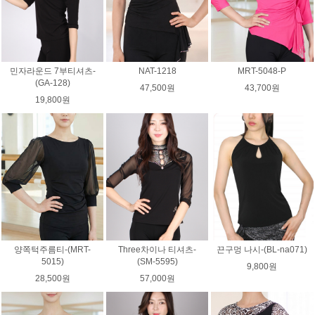
민자라운드 7부티셔츠-
NAT-1218
MRT-5048-P
(GA-128)
47,500원
43,700원
19,800원
양쪽턱주름티-(MRT-
Three차이나 티셔츠-
끈구멍 나시-(BL-na071)
5015)
(SM-5595)
9,800원
28,500원
57,000원