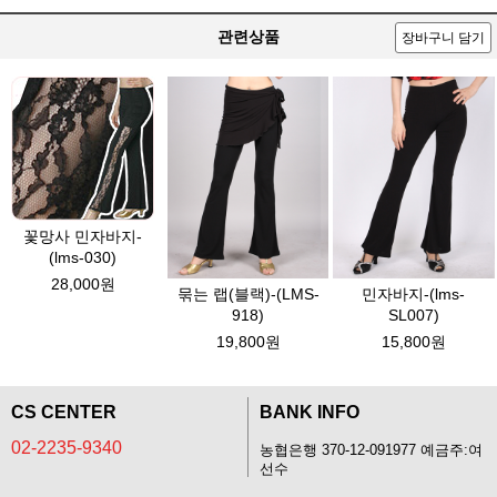
관련상품
장바구니 담기
꽃망사 민자바지-
(lms-030)
28,000원
묶는 랩(블랙)-(LMS-
민자바지-(lms-
918)
SL007)
19,800원
15,800원
CS CENTER
BANK INFO
02-2235-9340
농협은행 370-12-091977 예금주:여
선수