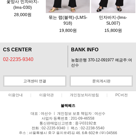
꽃망사 민자바지-
(lms-030)
28,000원
묶는 랩(블랙)-(LMS-
민자바지-(lms-
918)
SL007)
19,800원
15,800원
CS CENTER
BANK INFO
02-2235-9340
농협은행 370-12-091977 예금주:여
선수
고객센터 연결
문의게시판
이용안내
이용약관
개인정보처리방침
PC버전
블랙째즈
대표 : 여선수 ㅣ 개인정보 보호 책임자 : 여선수
사업자 등록번호 : 201-09-46558
통신판매업신고번호 : 중구03192호
전화 : 02-2235-9340 ㅣ 팩스 : 02-2238-5540
주소 : 서울특별시 중구 을지로45길 46, 6층 602호 (우) 04566