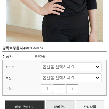
양쪽턱주름티-(MRT-5015)
상품가
28,500
원
사이즈
색상
수량
+1
-1
바로 구매하기
장바구니
관심상품