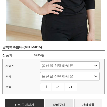
양쪽턱주름티-(MRT-5015)
상품가
28,500
원
사이즈
색상
수량
+1
-1
바로 구매하기
장바구니
관심상품