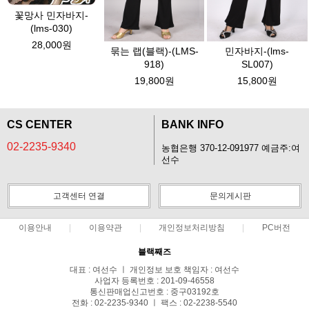
꽃망사 민자바지-
(lms-030)
28,000원
묶는 랩(블랙)-(LMS-
민자바지-(lms-
918)
SL007)
19,800원
15,800원
CS CENTER
BANK INFO
02-2235-9340
농협은행 370-12-091977 예금주:여
선수
고객센터 연결
문의게시판
이용안내
이용약관
개인정보처리방침
PC버전
블랙째즈
대표 : 여선수 ㅣ 개인정보 보호 책임자 : 여선수
사업자 등록번호 : 201-09-46558
통신판매업신고번호 : 중구03192호
전화 : 02-2235-9340 ㅣ 팩스 : 02-2238-5540