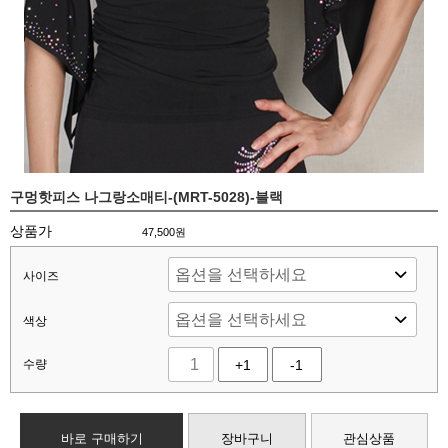
구멍핫피스 나그랑소매티-(MRT-5028)-블랙
상품가
47,500
원
사이즈
색상
수량
+1
-1
바로 구매하기
장바구니
관심상품