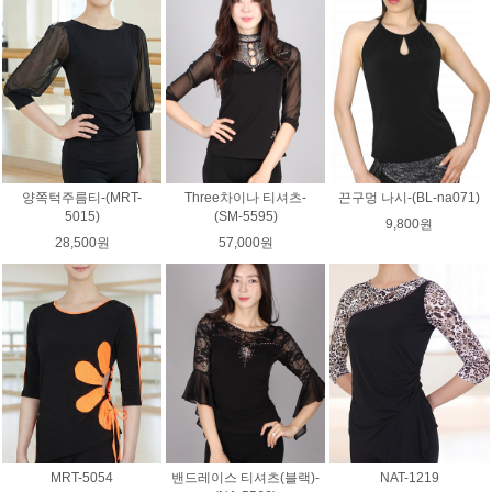
양쪽턱주름티-(MRT-
Three차이나 티셔츠-
끈구멍 나시-(BL-na071)
5015)
(SM-5595)
9,800원
28,500원
57,000원
MRT-5054
밴드레이스 티셔츠(블랙)-
NAT-1219