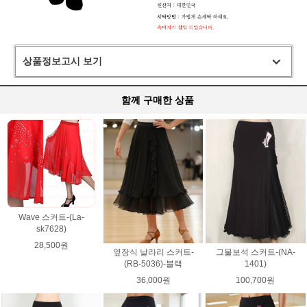
상품정보고시 보기
함께 구매한 상품
Wave 스커트-(La-
sk7628)
28,500원
옆장식 날라리 스커트-
그물보석 스커트-(NA-
(RB-5036)-블랙
1401)
36,000원
100,700원