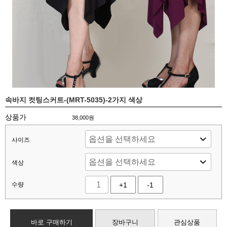
속바지 컷팅스커트-(MRT-5035)-2가지 색상
상품가
38,000
원
사이즈
색상
수량
+1
-1
바로 구매하기
장바구니
관심상품