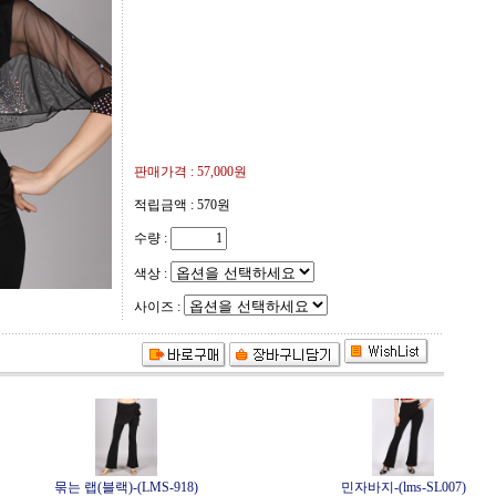
판매가격 :
57,000원
적립금액 :
570원
수량 :
색상 :
사이즈 :
묶는 랩(블랙)-(LMS-918)
민자바지-(lms-SL007)