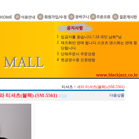
1
입금자를 찾습니다.7-24 국민 남화*님
2
재즈화만 판매 됩니다.스포츠 댄스화는 판매 중
단됩니다.
3
단체주문시 주문요령
4
현금영수증 요청방법
티셔츠
>
세라 티셔츠(블랙)-(SM-5561)
라 티셔츠(블랙)-(SM-5561)
다음상품