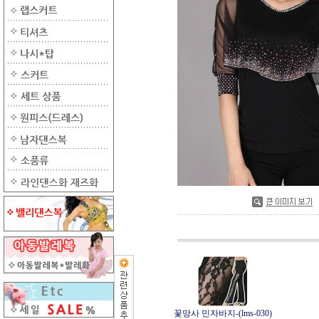
꽃망사 민자바지-(lms-030)