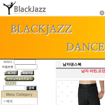
아이디 :
남자댄스복
비밀번호 :
남자 라틴,모던,