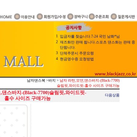
1
입금자를 찾습니다.7-24 국민 남화*님
2
재즈화만 판매 됩니다.스포츠 댄스화는 판매 중
단됩니다.
3
단체주문시 주문요령
4
현금영수증 요청방법
남자댄스복
>
바지
>
남자 라틴,모던,댄스바지-(Black-7700)
슬림핏,와이드핏-홀수 사이즈 구매가능
댄스바지-(Black-7700)슬림핏,와이드핏-
다음상품
홀수 사이즈 구매가능