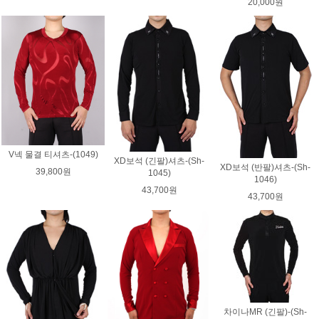
20,000원
V넥 물결 티셔츠-(1049)
XD보석 (긴팔)셔츠-(Sh-
XD보석 (반팔)셔츠-(Sh-
39,800원
1045)
1046)
43,700원
43,700원
차이나MR (긴팔)-(Sh-