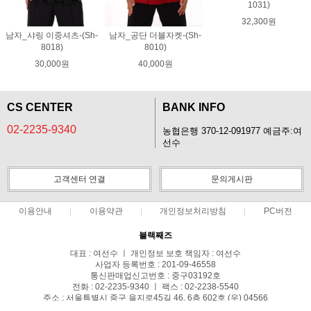
1031)
32,300원
남자_샤링 이중셔츠-(Sh-
남자_공단 더블자켓-(Sh-
8018)
8010)
30,000원
40,000원
CS CENTER
BANK INFO
02-2235-9340
농협은행 370-12-091977 예금주:여
선수
고객센터 연결
문의게시판
이용안내
이용약관
개인정보처리방침
PC버전
블랙째즈
대표 : 여선수 ㅣ 개인정보 보호 책임자 : 여선수
사업자 등록번호 : 201-09-46558
통신판매업신고번호 : 중구03192호
전화 : 02-2235-9340 ㅣ 팩스 : 02-2238-5540
주소 : 서울특별시 중구 을지로45길 46, 6층 602호 (우) 04566