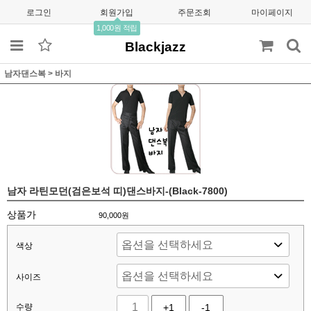
로그인
회원가입
주문조회
마이페이지
1,000원 적립
Blackjazz
남자댄스복
>
바지
남자 라틴모던(검은보석 띠)댄스바지-(Black-7800)
상품가
90,000
원
색상
사이즈
수량
+1
-1