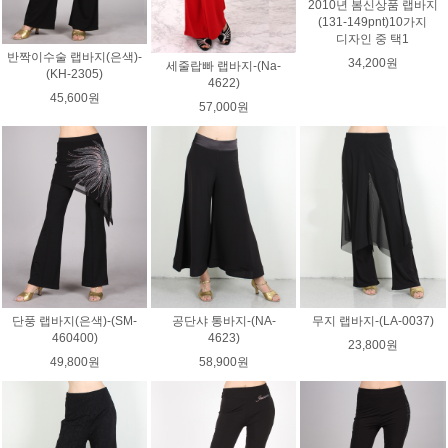
2010년 봄신상품 랩바지
(131-149pnt)10가지
디자인 중 택1
반짝이수술 랩바지(은색)-
34,200원
세줄랍빠 랩바지-(Na-
(KH-2305)
4622)
45,600원
57,000원
단풍 랩바지(은색)-(SM-
공단샤 통바지-(NA-
무지 랩바지-(LA-0037)
460400)
4623)
23,800원
49,800원
58,900원