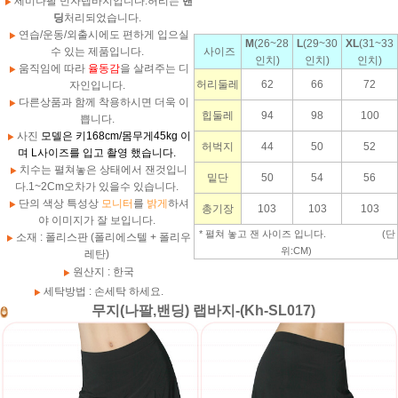
세미나팔 민자랩바지입니다.허리는
밴
딩
처리되었습니다.
연습/운동/외출시에도 편하게 입으실
M
(26~28
L
(29~30
XL
(31~33
수 있는 제품입니다.
사이즈
인치)
인치)
인치)
움직임에 따라
율동감
을 살려주는 디
허리둘레
62
66
72
자인입니다.
다른상품과 함께 착용하시면 더욱 이
힙둘레
94
98
100
쁩니다.
사진
모델은 키168cm/몸무게45kg 이
허벅지
44
50
52
며 L사이즈를 입고 촬영 했습니다.
치수는 펼쳐놓은 상태에서 잰것입니
밑단
50
54
56
다.1~2Cm오차가 있을수 있습니다.
단의 색상 특성상
모니터
를
밝게
하셔
총기장
103
103
103
야 이미지가 잘 보입니다.
* 펼쳐 놓고 잰 사이즈 입니다. (단
소재 : 폴리스판 (폴리에스텔 + 폴리우
위:CM)
레탄)
원산지 : 한국
세탁방법 : 손세탁 하세요.
무지(나팔,밴딩) 랩바지-(Kh-SL017)