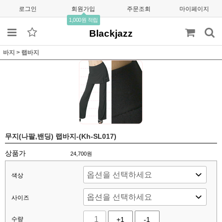
로그인
회원가입
주문조회
마이페이지
1,000원 적립
Blackjazz
바지
>
랩바지
무지(나팔,밴딩) 랩바지-(Kh-SL017)
상품가
24,700
원
색상
사이즈
수량
+1
-1