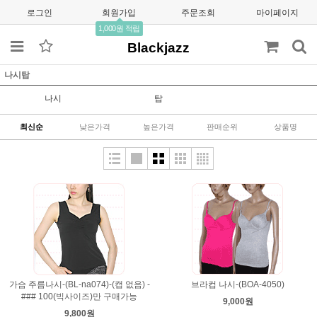
로그인
회원가입
주문조회
마이페이지
1,000원 적립
Blackjazz
나시탑
나시
탑
최신순
낮은가격
높은가격
판매순위
상품명
가슴 주름나시-(BL-na074)-(캡 없음) -
브라컵 나시-(BOA-4050)
### 100(빅사이즈)만 구매가능
9,000원
9,800원