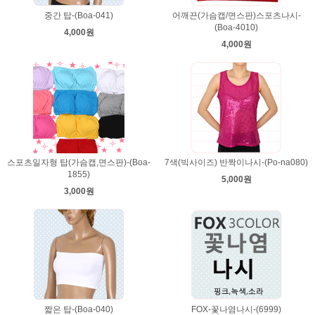
중간 탑-(Boa-041)
어깨끈(가슴캡/면스판)스포츠나시-
(Boa-4010)
4,000원
4,000원
스포츠일자형 탑(가슴캡,면스판)-(Boa-
7색(빅사이즈) 반짝이나시-(Po-na080)
1855)
5,000원
3,000원
짧은 탑-(Boa-040)
FOX-꽃나염나시-(6999)