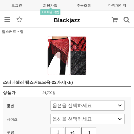
로그인
회원가입
주문조회
마이페이지
1,000원 적립
Blackjazz
랩스커트
>
랩
스터디셀러 랩스커트모음-22가지(kh)
상품가
24,700
원
품번
사이즈
수량
+1
-1