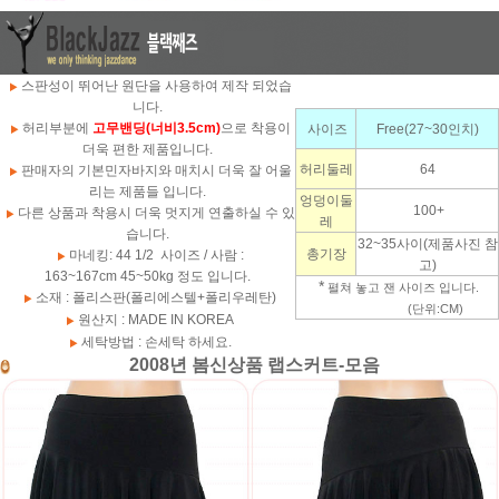
스판성이 뛰어난 원단을 사용하여 제작 되었습
니다.
허리부분에
고무밴딩(너비3.5cm)
으로 착용이
사이즈
Free(27~30인치)
더욱 편한 제품입니다.
허리둘레
64
판매자의 기본민자바지와 매치시 더욱 잘 어울
리는 제품들 입니다.
엉덩이둘
100+
다른 상품과 착용시 더욱 멋지게 연출하실 수 있
레
습니다.
32~35사이(제품사진 참
총기장
마네킹: 44 1/2 사이즈 / 사람 :
고)
163~167cm 45~50kg 정도 입니다.
*
펼쳐 놓고 잰 사이즈 입니다.
소재 : 폴리스판(폴리에스텔+폴리우레탄)
(단위:CM)
원산지 : MADE IN KOREA
세탁방법 : 손세탁 하세요.
2008년 봄신상품 랩스커트-모음