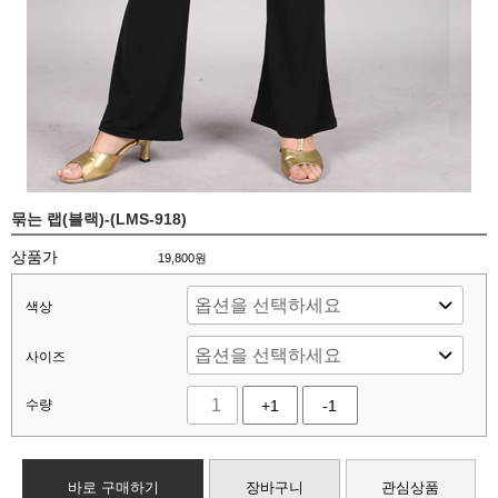
묶는 랩(블랙)-(LMS-918)
상품가
19,800
원
색상
사이즈
수량
+1
-1
바로 구매하기
장바구니
관심상품