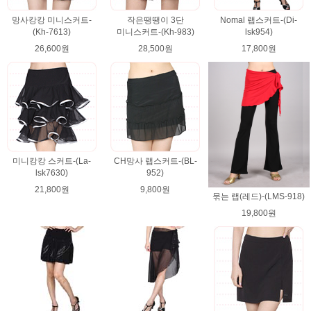
망사캉캉 미니스커트-
작은땡땡이 3단
Nomal 랩스커트-(Di-
(Kh-7613)
미니스커트-(Kh-983)
lsk954)
26,600원
28,500원
17,800원
미니캉캉 스커트-(La-
CH망사 랩스커트-(BL-
lsk7630)
952)
21,800원
9,800원
묶는 랩(레드)-(LMS-918)
19,800원