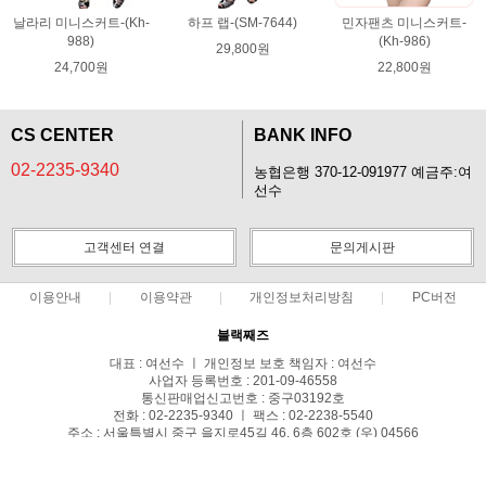
날라리 미니스커트-(Kh-
하프 랩-(SM-7644)
민자팬츠 미니스커트-
988)
(Kh-986)
29,800원
24,700원
22,800원
CS CENTER
BANK INFO
02-2235-9340
농협은행 370-12-091977 예금주:여
선수
고객센터 연결
문의게시판
이용안내
이용약관
개인정보처리방침
PC버전
블랙째즈
대표 : 여선수 ㅣ 개인정보 보호 책임자 : 여선수
사업자 등록번호 : 201-09-46558
통신판매업신고번호 : 중구03192호
전화 : 02-2235-9340 ㅣ 팩스 : 02-2238-5540
주소 : 서울특별시 중구 을지로45길 46, 6층 602호 (우) 04566
COPYRIGHT(C)blackjazz ALL RIGHTS RESERVED.