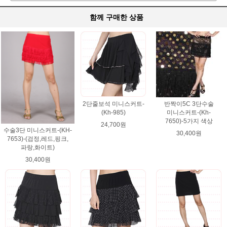
함께 구매한 상품
2단줄보석 미니스커트-
반짝이5C 3단수술
(Kh-985)
미니스커트-(Kh-
7650)-5가지 색상
24,700원
수술3단 미니스커트-(KH-
30,400원
7653)-(검정,레드,핑크,
파랑,화이트)
30,400원