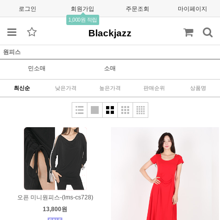
로그인
회원가입
주문조회
마이페이지
1,000원 적립
Blackjazz
원피스
민소매
소매
최신순
낮은가격
높은가격
판매순위
상품명
오픈 미니원피스-(lms-cs728)
13,800원