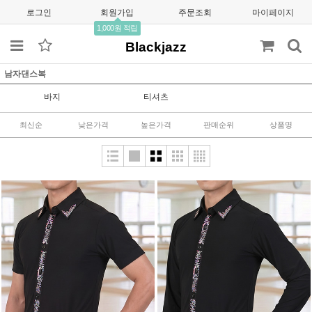
로그인
회원가입
주문조회
마이페이지
1,000원 적립
Blackjazz
남자댄스복
바지
티셔츠
최신순
낮은가격
높은가격
판매순위
상품명